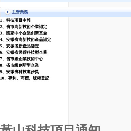
主營業務
1
﹑科技項目申報
2
、省市高新技術企業認定
3
、國家中小企業創新基金
4
、安徽省高新技術產品認定
5
、安徽省新產品鑒定
6
、安徽省民營科技型企業
7
、省市級企業技術中心
8
、省市級創新型企業
9
、安徽省科技進步獎
10
、
專利
、
商標
、
版權登記
黃山科技項目通知