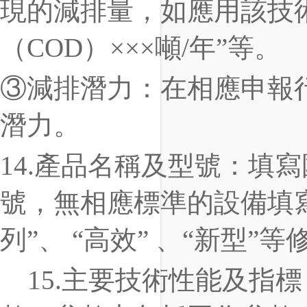
現的減排量，如應用該技
（
COD
）
×××
噸
/
年
”
等。
③
減排潛力：在相應申報
潛力。
1
4
.
產品
名稱及型號
：
填寫
號，無相應標準的設備填
列
”
、
“
高效
”
、
“
新型
”
等
15
.
主要技術性能及指標