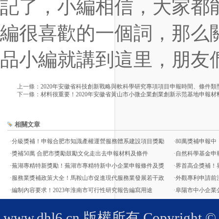
記了，小編相信，大家都
編很喜歡的一個詞，那么
品小編就講到這里，朋友
上一條：
2020年安徽省科技創新戰略與軟科學研究專項項目申報時間、條件類
下一條：
材料很重要！2020年安徽省黃山市小微企業創業創新示范基地申報材
相關文章
·
分級獎補！申報合肥市知識產權運營服務體系建設項目獎勵
·
80萬獎補申報中
·
獎補50萬 合肥市獎勵鼓勵文化走出去申報材料及條件
·
自然科學基金申報
·
蕪湖專精特新獎勵！蕪湖市專精特新中小企業申報條件及獎
·
界首高企獎補！
·
服務業獎補政策大全！馬鞍山市促進現代服務業發展若干政
·
外觀專利申請前
·
編制內容要求！2023年淮南市可行性研究報告編寫用途
·
阜陽市中小企業
www.dhl6.cn
版權所有 Copyright © 20