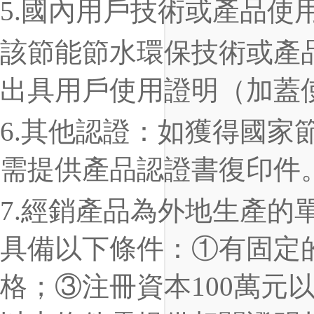
5
.
國內用戶技術或產品使
該節能節水環保技術
或
產
出具用戶使用證明（加蓋
6
.
其他認證：如獲得國家
需提供產品認證書復印件
7
.
經銷產品為外地生產的
具備以下條件：
①有固定
格；③注冊資本
100
萬元