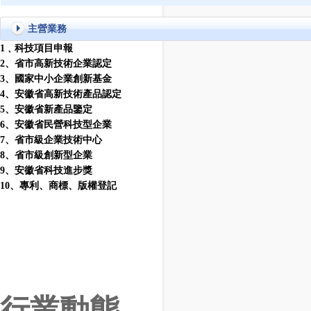
主營業務
1
﹑科技項目申報
2
、省市高新技術企業認定
3
、國家中小企業創新基金
4
、安徽省高新技術產品認定
5
、安徽省新產品鑒定
6
、安徽省民營科技型企業
7
、省市級企業技術中心
8
、省市級創新型企業
9
、安徽省科技進步獎
10
、
專利
、
商標
、
版權登記
行業動態